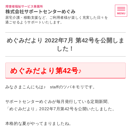
障害者福祉サービス事業
居宅介護・移動支援など、ご利用者様が楽しく充実した日々を
過ごせるようサポートいたします。
ホーム
めぐみだより 2022年7月 第42号を公開しま
めぐみのさと
した！
求人・採用情報
めぐみだより第42号♪
会社概要
お問い合わせ
みなさまこんにちは♪ staffのツバキモリです。
サポートセンターめぐみが毎月発行している定期新聞、
「めぐみだより」2022年7月第42号を公開いたしました。
本格的な夏がやってまりましたね。