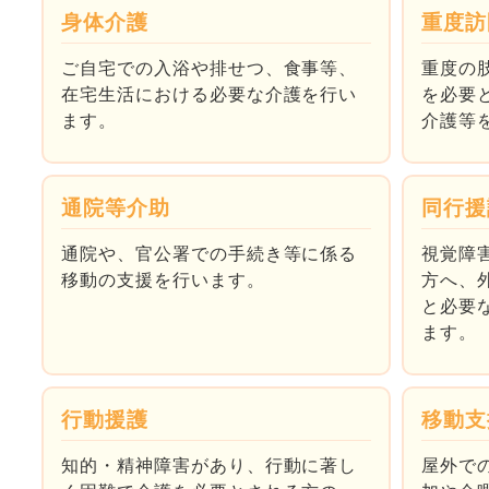
身体介護
重度訪
ご自宅での入浴や排せつ、食事等、
重度の
在宅生活における必要な介護を行い
を必要
ます。
介護等
通院等介助
同行援
通院や、官公署での手続き等に係る
視覚障
移動の支援を行います。
方へ、
と必要
ます。
行動援護
移動支
知的・精神障害があり、行動に著し
屋外で