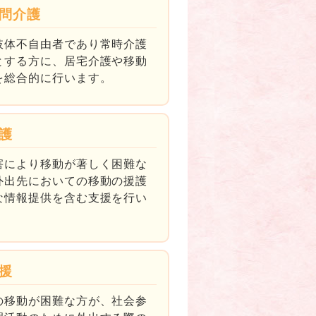
問介護
肢体不自由者であり常時介護
とする方に、居宅介護や移動
を総合的に行います。
護
害により移動が著しく困難な
外出先においての移動の援護
な情報提供を含む支援を行い
援
の移動が困難な方が、社会参