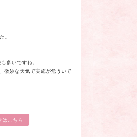
、
した。
校も多いですね。
、微妙な天気で実施が危ういで
2号はこちら