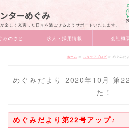
障害者福祉サービ
様が楽しく充実した日々を過ごせるようサポートいたします。
ぐみのさと
求人・採用情報
会社概
ホーム
≫
スタッフブログ
≫ めぐみだよ
めぐみだより 2020年10月 第
た！
めぐみだより第22号アップ♪